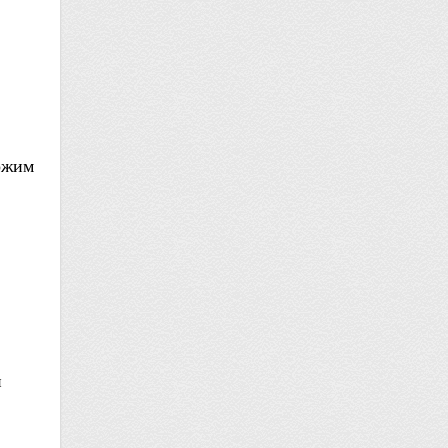
ожим
и