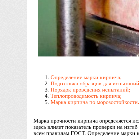
Определение марки кирпича;
Подготовка образцов для испытаний
Порядок проведения испытаний;
Теплопроводимость кирпича;
Марка кирпича по морозостойкости
Марка прочности кирпича определяется исх
здесь влияет показатель проверки на изгиб
всем правилам ГОСТ. Определение марки 