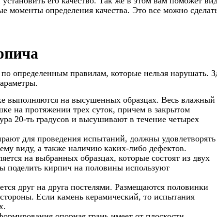
 установить его качество. Так же в этом вам поможет вид
ые моменты определения качества. Это все можно сделат
рпича
 по определенным правилам, которые нельзя нарушать. З
параметры.
дке выполняются на высушенных образцах. Весь влажный
шке на протяжении трех суток, причем в закрытом
ра 20-ть градусов и высушивают в течение четырех
ирают для проведения испытаний, должны удовлетворять
му виду, а также наличию каких-либо дефектов.
яется на выбранных образцах, которые состоят из двух
бы поделить кирпич на половины используют
тся друг на друга постелями. Размещаются половинки
стороны. Если камень керамический, то испытания
х.
формирования опорная грань имеет от плоскости