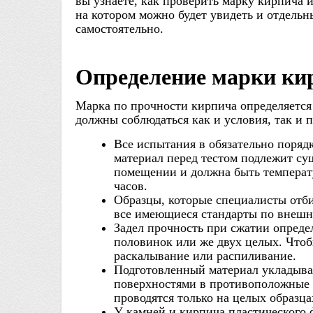
вы узнаете, как проверить марку кирпича и
на котором можно будет увидеть и отдельн
самостоятельно.
Определение марки ки
Марка по прочности кирпича определяется
должны соблюдаться как и условия, так и 
Все испытания в обязательно поря
материал перед тестом подлежит су
помещении и должна быть температу
часов.
Образцы, которые специалисты отб
все имеющиеся стандарты по внешне
Задел прочность при сжатии определ
половинок или же двух целых. Что
раскалывание или распиливание.
Подготовленный материал укладывае
поверхностями в противоположные 
проводятся только на целых образца
У камней и кирпича пластического 