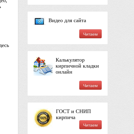
ео,
ь
Видео для сайта
Читаем
десь
Калькулятор
кирпичной кладки
онлайн
Читаем
ГОСТ и СНИП
кирпича
Читаем