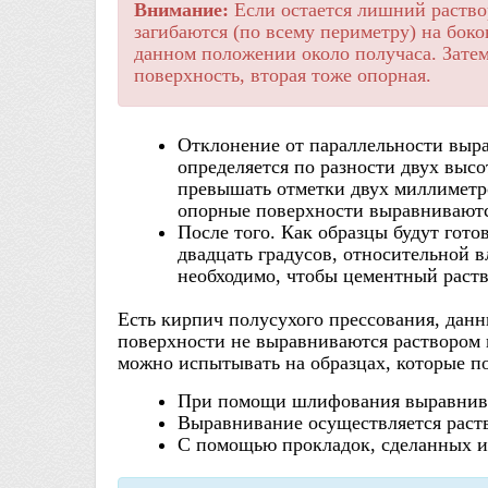
Внимание:
Если остается лишний раствор
загибаются (по всему периметру) на бок
данном положении около получаса. Затем
поверхность, вторая тоже опорная.
Отклонение от параллельности выра
определяется по разности двух выс
превышать отметки двух миллиметро
опорные поверхности выравниваются
После того. Как образцы будут гото
двадцать градусов, относительной 
необходимо, чтобы цементный раств
Есть кирпич полусухого прессования, дан
поверхности не выравниваются раствором 
можно испытывать на образцах, которые 
При помощи шлифования выравнива
Выравнивание осуществляется раств
С помощью прокладок, сделанных из