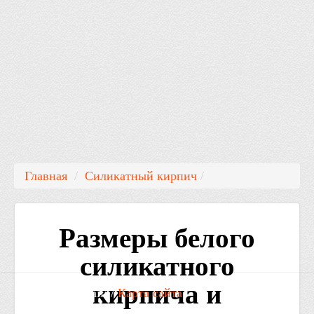
Главная
/
Силикатный кирпич
/
Размеры белого
силикатного
кирпича и
Контакты: Email: /
Карта сайта