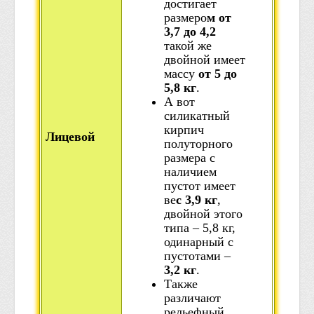
достигает
размеро
м от
3,7 до 4,2
такой же
двойной имеет
массу
от 5 до
5,8 кг
.
А вот
силикатный
кирпич
Лицевой
полуторного
размера с
наличием
пустот имеет
ве
с 3,9 кг
,
двойной этого
типа – 5,8 кг,
одинарный с
пустотами –
3,2 кг
.
Также
различают
рельефный