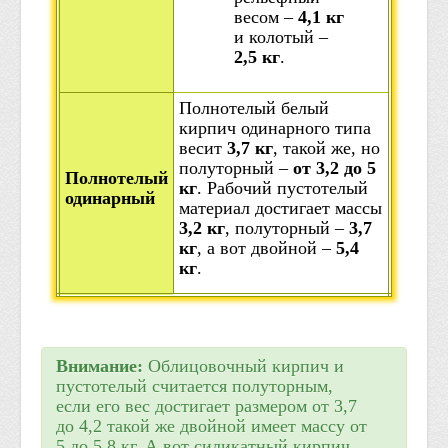
весом –
4,1 кг
и колотый –
2,5 кг
.
Полнотелый белый
кирпич одинарного типа
весит
3,7 кг
, такой же, но
полуторный –
от 3,2 до 5
Полнотелый
кг
. Рабочий пустотелый
одинарный
материал достигает массы
3,2 кг
, полуторный –
3,7
кг
, а вот двойной –
5,4
кг
.
Внимание:
Облицовочный кирпич и
пустотелый считается полуторным,
если его вес достигает размером от 3,7
до 4,2 такой же двойной имеет массу от
5 до 5,8 кг. А вот силикатный кирпич