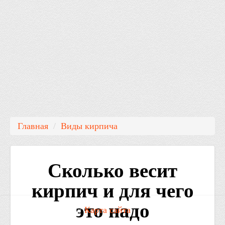
Главная
/
Виды кирпича
Сколько весит
кирпич и для чего
это надо
Контакты: Email: /
Карта сайта