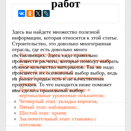
работ
Здесь вы найдете множество полезной
информации, которая относится к этой статье.
Строительство, это довольно многогранная
отрасль, где есть довольно много
Все о перегородках из кирпича;
составляющих. Здесь надо правильно
Кирпичная перегородка своими руками;
произвести расчеты, которые помогут выбрать
Порядок проведения строительства;
нужное количество материалов. Так же надо
Первый этап: разметка;
произвести их осознанный выбор выбор, ведь
Второй этап: первый ряд кирпичной
на рынке продаж есть и не качественная
кладки;
продукция. То что находится ниже поможет
Третий этап: горизонтальные и
вам сделать правильный выбор.
вертикальные уровневые показатели;
Четвертый этап: укладка кирпича;
Пятый этап: наблюдение;
Шестой этап: проем;
Заключительный этап: стыковка с
потолком.