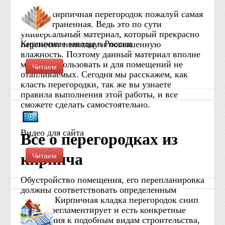
Кладка кирпичная перегородок пожалуй самая
распространенная. Ведь это по сути
универсальный материал, который прекрасно
Кирпичные заводы в России
переносит непогоду и повышенную
влажность. Поэтому данный материал вполне
можно использовать и для помещений не
Читаем
отапливаемых. Сегодня мы расскажем, как
класть перегородки, так же вы узнаете
правила выполнения этой работы, и все
сможете сделать самостоятельно.
Видео для сайта
Все о перегородках из
Читаем
кирпича
Обустройство помещения, его перепланировка
должны соответствовать определенным
нормам. Кирпичная кладка перегородок снип
это все регламентирует и есть конкретные
требования к подобным видам строительства,