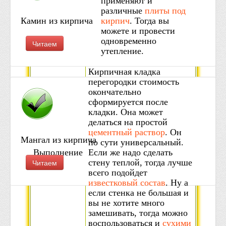
применяют и
различные
плиты под
Камин из кирпича
кирпич
. Тогда вы
можете и провести
одновременно
Читаем
утепление.
Кирпичная кладка
перегородки стоимость
окончательно
сформируется после
кладки. Она может
делаться на простой
цементный раствор
. Он
Мангал из кирпича
по сути универсальный.
Выполнение
Если же надо сделать
Читаем
кладки
стену теплой, тогда лучше
всего подойдет
известковый состав
. Ну а
если стенка не большая и
вы не хотите много
замешивать, тогда можно
воспользоваться и
сухими