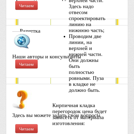
верхней части.
Читаем
Здесь надо
отвесом
спроектировать
линию на
нижнюю часть;
Разметка
Проводим две
линии, на
верхней и
нижней части.
Наши авторы и консультанты
Они должны
Читаем
быть
полностью
ровными. Пуза
в кладке не
должно быть.
Кирпичная кладка
перегородок цена будет
Здесь вы можете задать свои вопросы
зависеть от материала
изготовления:
Читаем