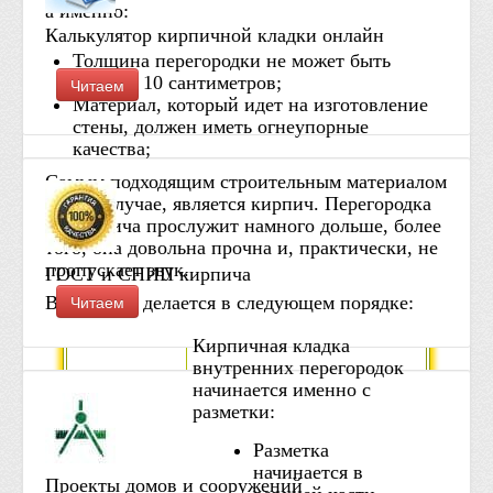
а именно:
Калькулятор кирпичной кладки онлайн
Толщина перегородки не может быть
меньше 10 сантиметров;
Читаем
Материал, который идет на изготовление
стены, должен иметь огнеупорные
качества;
Самым подходящим строительным материалом
в этом случае, является кирпич. Перегородка
из кирпича прослужит намного дольше, более
того, она довольна прочна и, практически, не
пропускает звук.
ГОСТ и СНИП кирпича
Читаем
Вся работа делается в следующем порядке:
Кирпичная кладка
внутренних перегородок
начинается именно с
разметки:
Разметка
начинается в
Проекты домов и сооружений