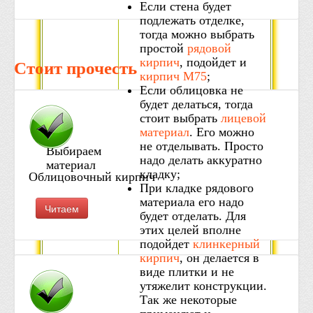
Если стена будет
подлежать отделке,
тогда можно выбрать
простой
рядовой
кирпич
, подойдет и
Стоит прочесть
кирпич М75
;
Если облицовка не
будет делаться, тогда
стоит выбрать
лицевой
материал
. Его можно
не отделывать. Просто
Выбираем
надо делать аккуратно
материал
кладку;
Облицовочный кирпич
При кладке рядового
материала его надо
Читаем
будет отделать. Для
этих целей вполне
подойдет
клинкерный
кирпич
, он делается в
виде плитки и не
утяжелит конструкции.
Так же некоторые