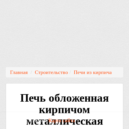
Главная
/
Строительство
/
Печи из кирпича
Печь обложенная
кирпичом
металлическая
Контакты: Email: /
Карта сайта