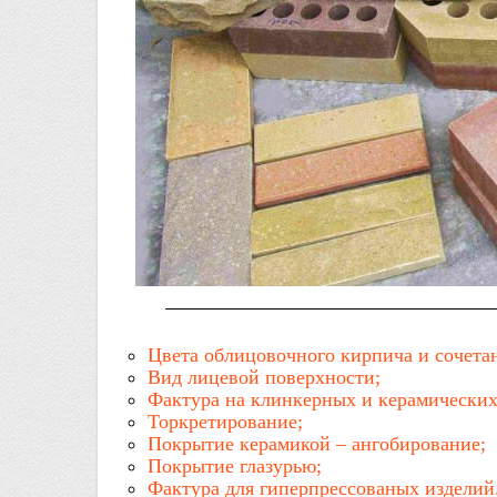
Цвета облицовочного кирпича и сочета
Вид лицевой поверхности;
Фактура на клинкерных и керамических
Торкретирование;
Покрытие керамикой – ангобирование;
Покрытие глазурью;
Фактура для гиперпрессованых изделий