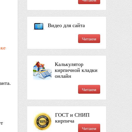
Видео для сайта
Читаем
вке
Калькулятор
кирпичной кладки
онлайн
анта.
Читаем
ГОСТ и СНИП
кирпича
ет
Читаем