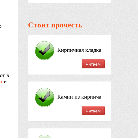
Стоит прочесть
о
Кирпичная кладка
Читаем
ют в
а
и
Камин из кирпича
Читаем