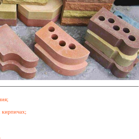
ния;
 кирпичах;
.