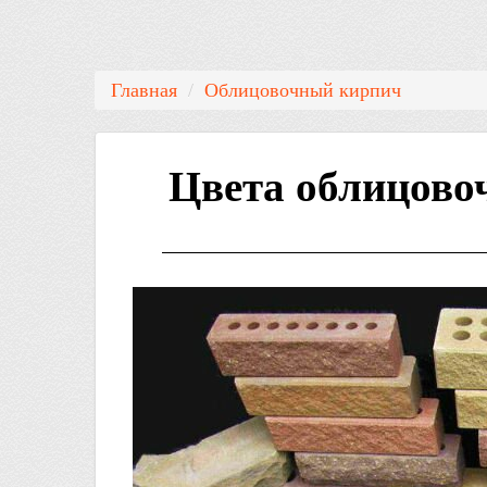
Главная
/
Облицовочный кирпич
Цвета облицово